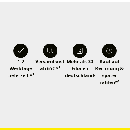
1-2
Versandkostenfrei
Mehr als 30
Kauf auf
Werktage
ab 65€ *¹
Filialen
Rechnung &
Lieferzeit *¹
deutschlandweit
später
zahlen*¹