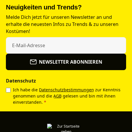
Neuigkeiten und Trends?
Melde Dich jetzt für unseren Newsletter an und
erhalte die neuesten Infos zu Trends & zu unseren
Kostümen!
NEWSLETTER ABONNIEREN
Datenschutz
Ich habe die
Datenschutzbestimmungen
zur Kenntnis
genommen und die
AGB
gelesen und bin mit ihnen
einverstanden.
*