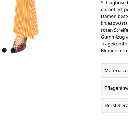
Schlaghose b
garantiert p
Damen besteh
knieabwärts 
roten Streif
Gummizug am
Tragekomfor
Blumenketten
Materialz
Pflegehin
Herstelle