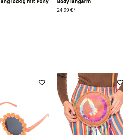
lang lockig mit Pony
Body langarm
24,99 €*