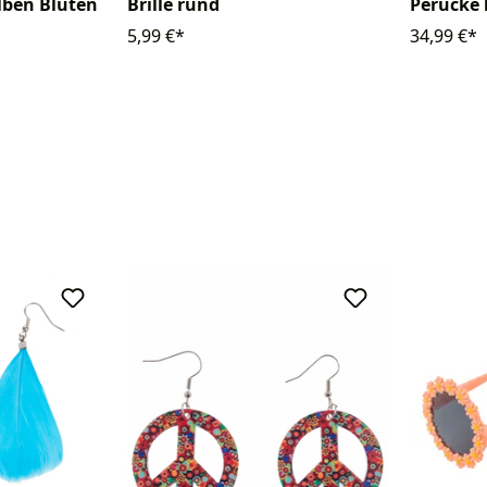
Brille rund
lben Blüten
Perücke 
5,99 €*
34,99 €*