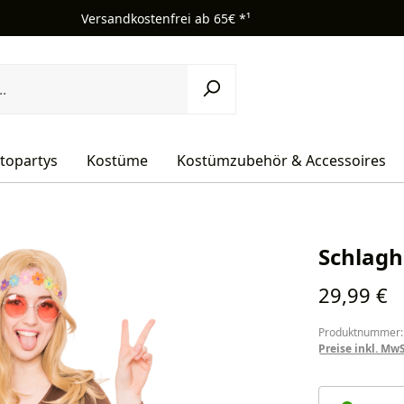
Versandkostenfrei ab 65€ *¹
topartys
Kostüme
Kostümzubehör & Accessoires
Schlagh
Regulärer Pr
29,99 €
Produktnummer:
Preise inkl. Mw