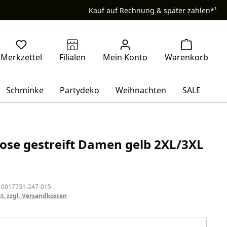
Kauf auf Rechnung & später zahlen*¹
Schminke
Partydeko
Weihnachten
SALE
ose gestreift Damen gelb 2XL/3XL
eis:
 0017731-247-015
St. zzgl. Versandkosten