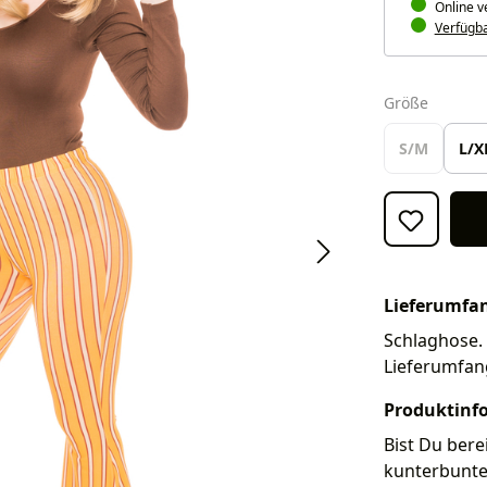
Online v
Verfügbar
auswäh
Größe
S/M
L/X
Lieferumfa
Schlaghose. 
Lieferumfan
Produktinf
Bist Du bere
kunterbunten