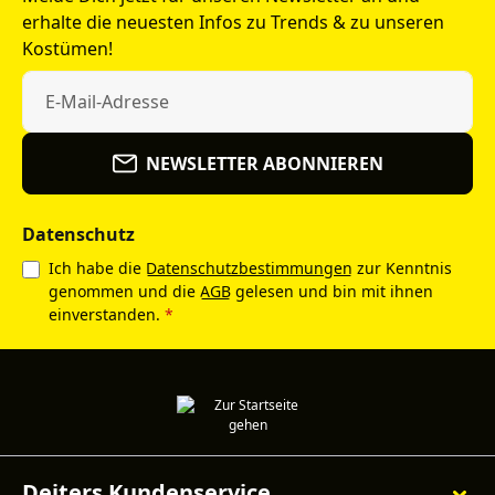
erhalte die neuesten Infos zu Trends & zu unseren
Kostümen!
NEWSLETTER ABONNIEREN
Datenschutz
Ich habe die
Datenschutzbestimmungen
zur Kenntnis
genommen und die
AGB
gelesen und bin mit ihnen
einverstanden.
*
Deiters Kundenservice