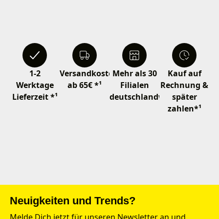
1-2
Versandkostenfrei
Mehr als 30
Kauf auf
Werktage
ab 65€ *¹
Filialen
Rechnung &
Lieferzeit *¹
deutschlandweit
später
zahlen*¹
Neuigkeiten und Trends?
Melde Dich jetzt für unseren Newsletter an und