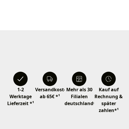
1-2
Versandkostenfrei
Mehr als 30
Kauf auf
Werktage
ab 65€ *¹
Filialen
Rechnung &
Lieferzeit *¹
deutschlandweit
später
zahlen*¹