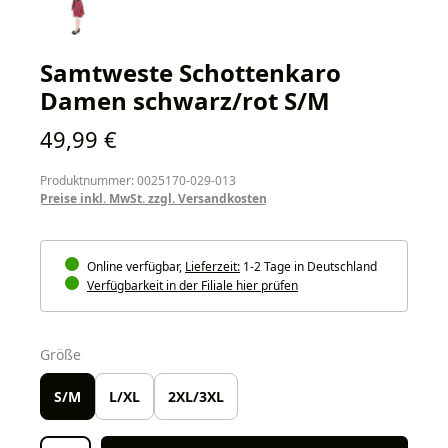
Samtweste Schottenkaro
Damen schwarz/rot S/M
Regulärer Preis:
49,99 €
Produktnummer: 0025170-029-013
Preise inkl. MwSt. zzgl. Versandkosten
Online verfügbar,
Lieferzeit:
1-2 Tage in Deutschland
Verfügbarkeit in der Filiale hier prüfen
auswählen
Größe
S/M
L/XL
2XL/3XL