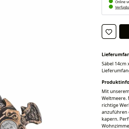
Online v
Verfügbar
Lieferumfa
Säbel 14cm x
Lieferumfan
Produktinf
Mit unserem 
Weltmeere. 
richtige We
anzuführen 
kapern. Perf
Wohnzimmer 