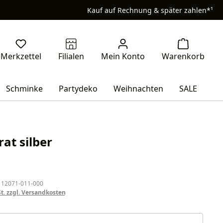
Kauf auf Rechnung & später zahlen*¹
Schminke
Partydeko
Weihnachten
SALE
rat silber
eis:
 12071-011-000
St. zzgl. Versandkosten