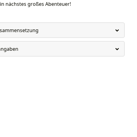
ein nächstes großes Abenteuer!
usammensetzung
rangaben