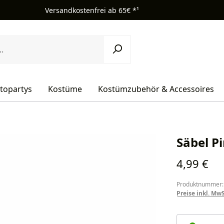
Versandkostenfrei ab 65€ *¹
topartys
Kostüme
Kostümzubehör & Accessoires
Säbel Pi
Regulärer Pr
4,99 €
Produktnummer:
Preise inkl. Mw