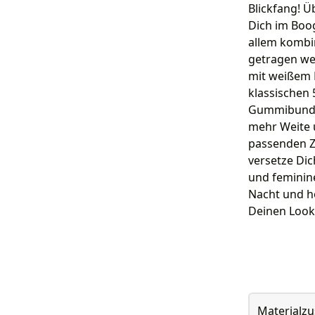
Blickfang! Ü
Dich im Boog
allem kombi
getragen wer
mit weißem 
klassischen 
Gummibund g
mehr Weite u
passenden Z
versetze Dich
und feminine
Nacht und ho
Deinen Look 
Materialz