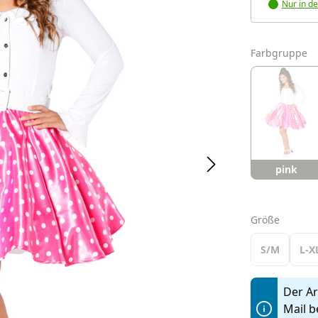
Nur in de
a
Farbgruppe
pink
auswäh
Größe
S/M
L-X
Der Art
Mail b