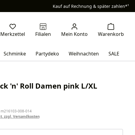
Kauf auf Rechnung & später zahlen*¹
Schminke
Partydeko
Weihnachten
SALE
ck 'n' Roll Damen pink L/XL
eis:
 m216103-008-014
St. zzgl. Versandkosten