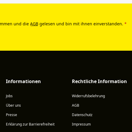
ommen und die
AGB
gelesen und bin mit ihnen einverstanden.
*
Informationen
Rechtliche Information
Jobs
Widerrufsbelehrung
Über uns
AGB
Presse
Datenschutz
Erklärung zur Barrierefreiheit
Impressum