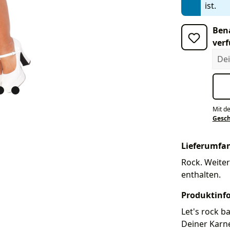
ist.
Bena
verf
Dein
Mit d
Gesc
Lieferumfa
Rock. Weiter
enthalten.
Produktinf
Let's rock b
Deiner Karne