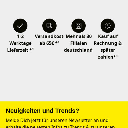
1-2
Versandkostenfrei
Mehr als 30
Kauf auf
Werktage
ab 65€ *¹
Filialen
Rechnung &
Lieferzeit *¹
deutschlandweit
später
zahlen*¹
Neuigkeiten und Trends?
Melde Dich jetzt für unseren Newsletter an und
erhalte die neuesten Infos zu Trends & zu unseren