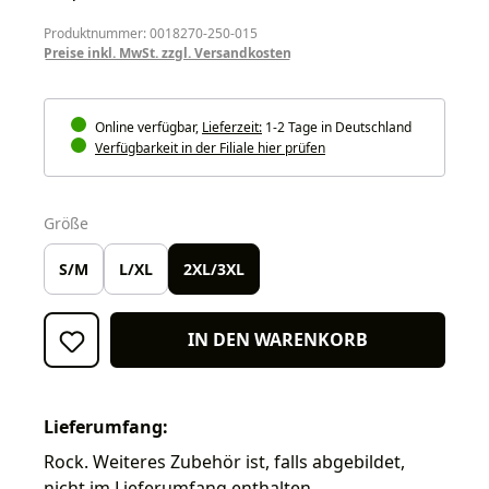
Produktnummer: 0018270-250-015
Preise inkl. MwSt. zzgl. Versandkosten
Online verfügbar,
Lieferzeit:
1-2 Tage in Deutschland
Verfügbarkeit in der Filiale hier prüfen
auswählen
Größe
S/M
L/XL
2XL/3XL
IN DEN WARENKORB
Lieferumfang:
Rock. Weiteres Zubehör ist, falls abgebildet,
nicht im Lieferumfang enthalten.