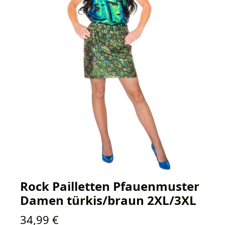
Rock Pailletten Pfauenmuster
Damen türkis/braun 2XL/3XL
Regulärer Preis:
34,99 €