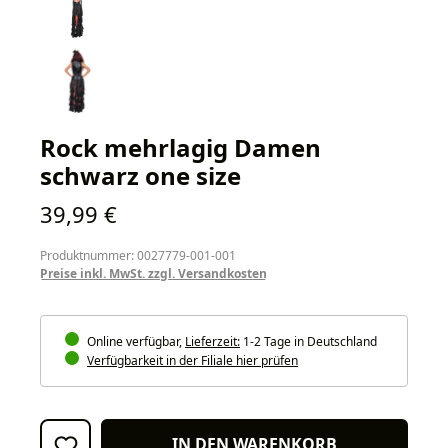
Rock mehrlagig Damen
schwarz one size
Regulärer Preis:
39,99 €
Produktnummer: 0027779-001-001
Preise inkl. MwSt. zzgl. Versandkosten
Online verfügbar,
Lieferzeit:
1-2 Tage in Deutschland
Verfügbarkeit in der Filiale hier prüfen
IN DEN WARENKORB