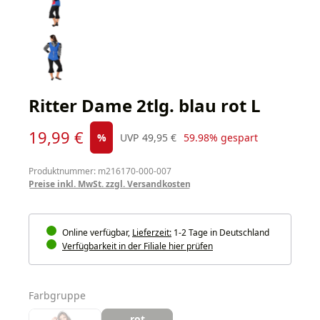
Ritter Dame 2tlg. blau rot L
Verkaufspreis:
19,99 €
Regulärer Preis:
%
UVP
49,95 €
59.98% gespart
Produktnummer: m216170-000-007
Preise inkl. MwSt. zzgl. Versandkosten
Online verfügbar,
Lieferzeit:
1-2 Tage in Deutschland
Verfügbarkeit in der Filiale hier prüfen
auswählen
Farbgruppe
rot