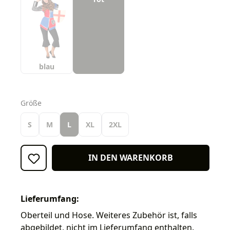
blau
auswählen
Größe
S
M
L
XL
2XL
IN DEN WARENKORB
Lieferumfang:
Oberteil und Hose. Weiteres Zubehör ist, falls
abgebildet, nicht im Lieferumfang enthalten.