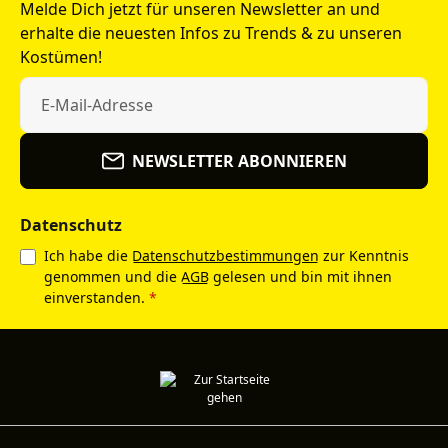
Melde Dich jetzt für unseren Newsletter an und
erhalte die neuesten Infos zu Trends & zu unseren
Kostümen!
NEWSLETTER ABONNIEREN
Datenschutz
Ich habe die
Datenschutzbestimmungen
zur Kenntnis
genommen und die
AGB
gelesen und bin mit ihnen
einverstanden.
*