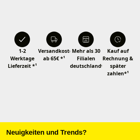
1-2
Versandkostenfrei
Mehr als 30
Kauf auf
Werktage
ab 65€ *¹
Filialen
Rechnung &
Lieferzeit *¹
deutschlandweit
später
zahlen*¹
Neuigkeiten und Trends?