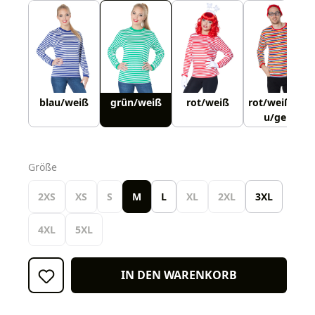
blau/weiß
grün/weiß
rot/weiß
rot/weiß/bla
u/gelb
auswählen
Größe
2XS
XS
S
M
L
XL
2XL
3XL
4XL
5XL
IN DEN WARENKORB