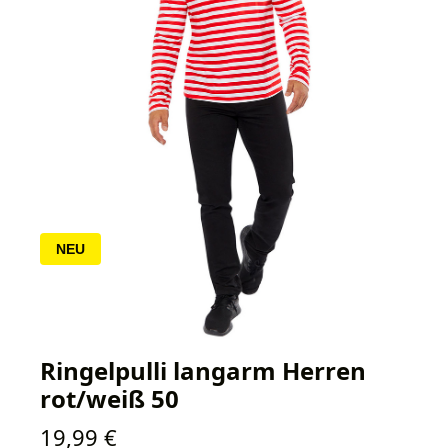
NEU
Ringelpulli langarm Herren
rot/weiß 50
Regulärer Preis:
19,99 €