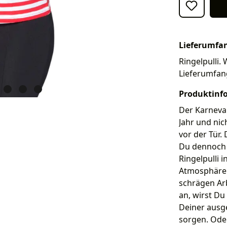
Lieferumfa
Ringelpulli. 
Lieferumfan
Produktinf
Der Karneval
Jahr und nic
vor der Tür.
Du dennoch a
Ringelpulli 
Atmosphäre 
schrägen Arb
an, wirst Du
Deiner ausge
sorgen. Ode