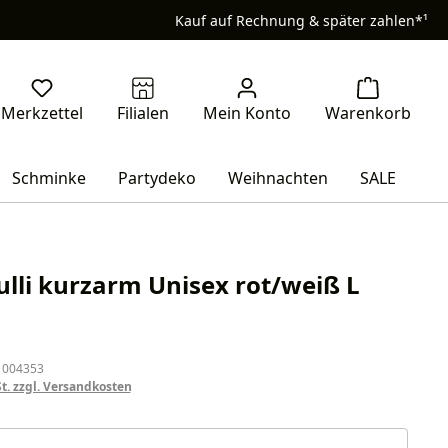
Kauf auf Rechnung & später zahlen*¹
Schminke
Partydeko
Weihnachten
SALE
ulli kurzarm Unisex rot/weiß L
eis:
 004353
St. zzgl. Versandkosten