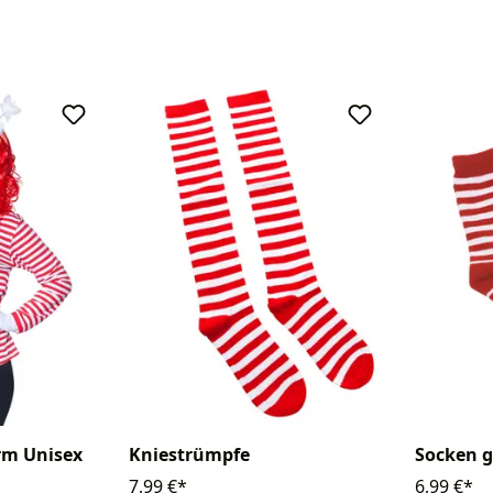
rm Unisex
Kniestrümpfe
Socken g
7,99 €*
6,99 €*