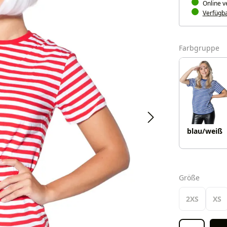
Online v
Verfügbar
a
Farbgruppe
blau/weiß
auswäh
Größe
2XS
XS