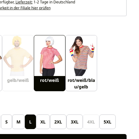
erfügbar,
Lieferzeit:
1-2 Tage in Deutschland
keit in der Filiale hier prüfen
uswählen
gelb/weiß
rot/weiß
rot/weiß/bla
u/gelb
len
S
M
L
XL
2XL
3XL
4XL
5XL