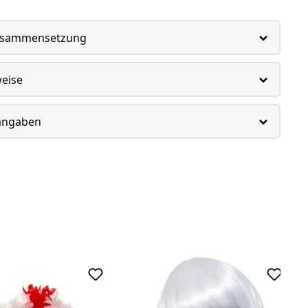
usammensetzung
weise
rangaben