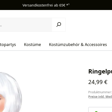
Versandkostenfrei ab 65€ *¹
topartys
Kostüme
Kostümzubehör & Accessoires
Ringelp
Regulärer Pr
24,99 €
Produktnummer:
Preise inkl. Mw