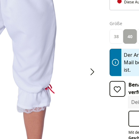
Diese Au
auswäh
Größe
38
40
Der Art
Mail b
ist.
Bena
verf
Dein
Mit d
Gesc