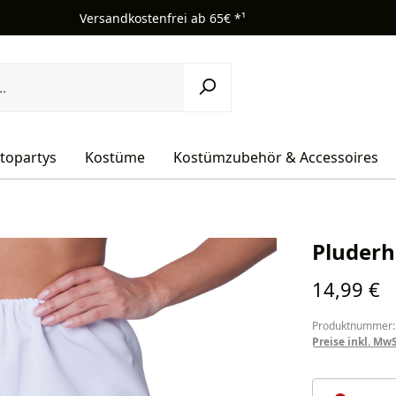
Versandkostenfrei ab 65€ *¹
topartys
Kostüme
Kostümzubehör & Accessoires
Pluder
Regulärer Pr
14,99 €
Produktnummer:
Preise inkl. Mw