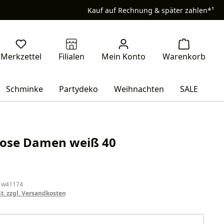
Kauf auf Rechnung & später zahlen*¹
Schminke
Partydeko
Weihnachten
SALE
hose Damen weiß 40
eis:
 w41174
St. zzgl. Versandkosten