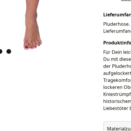
Lieferumfa
Pluderhose. 
Lieferumfan
Produktinf
Für Dein lei
Du mit diese
der Pluderh
aufgelockert
Tragekomfort
lockeren Obe
Kniestrümpfe
historische
Liebestöter 
Materialz