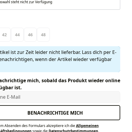
swahl steht nicht zur Verfügung
len
42
44
46
48
ikel ist zur Zeit leider nicht lieferbar. Lass dich per E-
enachrichtigen, wenn der Artikel wieder verfügbar
chrichtige mich, sobald das Produkt wieder online
ügbar ist.
e E-Mail
BENACHRICHTIGE MICH
em Absenden des Formulars akzeptiere ich die
Allgemeinen
häftsbedingungen
sowie die
Datenschutzbestimmungen
.