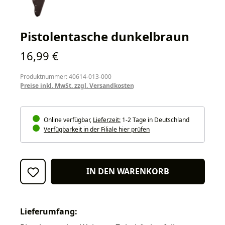
Pistolentasche dunkelbraun
Regulärer Preis:
16,99 €
Produktnummer: 40614-013-000
Preise inkl. MwSt. zzgl. Versandkosten
Online verfügbar,
Lieferzeit:
1-2 Tage in Deutschland
Verfügbarkeit in der Filiale hier prüfen
IN DEN WARENKORB
Lieferumfang: