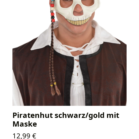
Piratenhut schwarz/gold mit
Maske
Regulärer Preis:
12,99 €