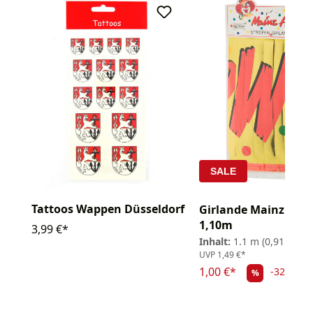
SALE
Tattoos Wappen Düsseldorf
Girlande Mainz Hela
1,10m
3,99 €*
Inhalt:
1.1 m
(0,91 € / 1
UVP
1,49 €*
1,00 €*
-32.89%
%