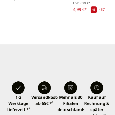
UVP
7,99 €*
4,99 €*
-37.55%
%
1-2
Versandkostenfrei
Mehr als 30
Kauf auf
Werktage
ab 65€ *¹
Filialen
Rechnung &
Lieferzeit *¹
deutschlandweit
später