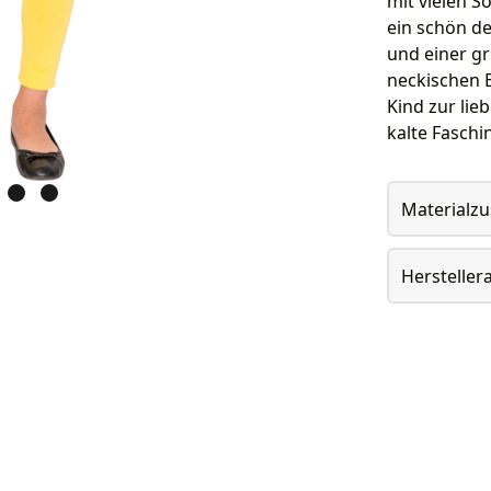
mit vielen S
ein schön de
und einer g
neckischen 
Kind zur lie
kalte Faschin
Materialz
Herstelle