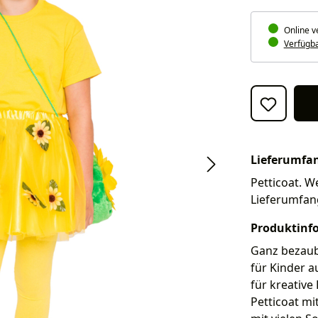
Online v
Verfügbar
Lieferumfa
Petticoat. We
Lieferumfan
Produktinf
Ganz bezaub
für Kinder a
für kreative
Petticoat mi