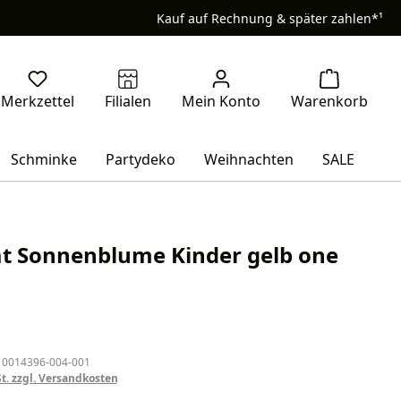
Kauf auf Rechnung & später zahlen*¹
Schminke
Partydeko
Weihnachten
SALE
at Sonnenblume Kinder gelb one
eis:
 0014396-004-001
St. zzgl. Versandkosten