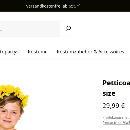
Versandkostenfrei ab 65€ *¹
topartys
Kostüme
Kostümzubehör & Accessoires
Pettico
size
Regulärer Pr
29,99 €
Produktnummer:
Preise inkl. Mw