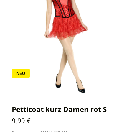
NEU
Petticoat kurz Damen rot S
Regulärer Preis:
9,99 €