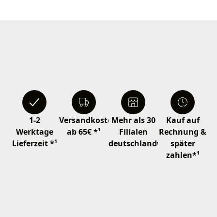
1-2
Versandkostenfrei
Mehr als 30
Kauf auf
Werktage
ab 65€ *¹
Filialen
Rechnung &
Lieferzeit *¹
deutschlandweit
später
zahlen*¹