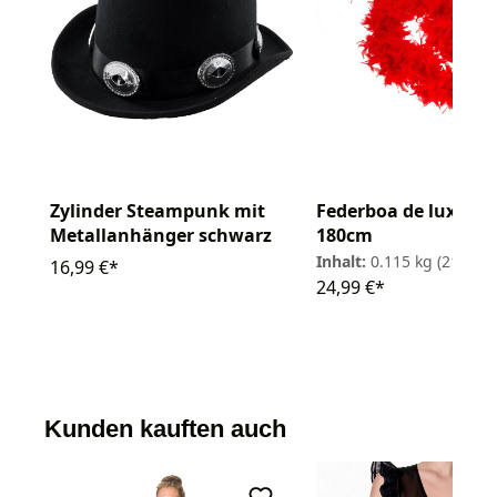
Zylinder Steampunk mit
Federboa de luxe 11
Metallanhänger schwarz
180cm
Inhalt:
0.115 kg
(217,30 
16,99 €*
24,99 €*
Kunden kauften auch