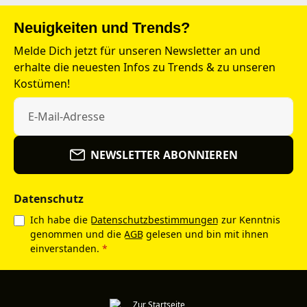
Neuigkeiten und Trends?
Melde Dich jetzt für unseren Newsletter an und
erhalte die neuesten Infos zu Trends & zu unseren
Kostümen!
NEWSLETTER ABONNIEREN
Datenschutz
Ich habe die
Datenschutzbestimmungen
zur Kenntnis
genommen und die
AGB
gelesen und bin mit ihnen
einverstanden.
*