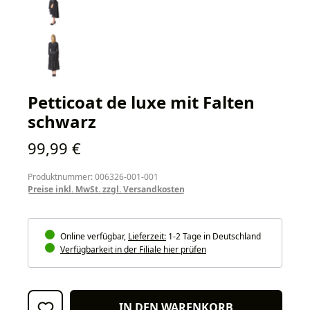
Petticoat de luxe mit Falten
schwarz
Regulärer Preis:
99,99 €
Produktnummer: 006326-001-001
Preise inkl. MwSt. zzgl. Versandkosten
Online verfügbar,
Lieferzeit:
1-2 Tage in Deutschland
Verfügbarkeit in der Filiale hier prüfen
IN DEN WARENKORB