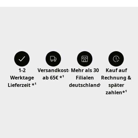
1-2
Versandkostenfrei
Mehr als 30
Kauf auf
Werktage
ab 65€ *¹
Filialen
Rechnung &
Lieferzeit *¹
deutschlandweit
später
zahlen*¹