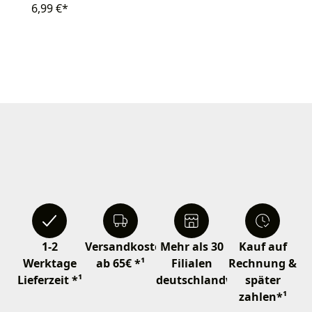
6,99 €*
1-2
Versandkostenfrei
Mehr als 30
Kauf auf
Werktage
ab 65€ *¹
Filialen
Rechnung &
Lieferzeit *¹
deutschlandweit
später
zahlen*¹