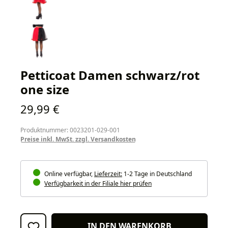
Petticoat Damen schwarz/rot
one size
Regulärer Preis:
29,99 €
Produktnummer: 0023201-029-001
Preise inkl. MwSt. zzgl. Versandkosten
Online verfügbar,
Lieferzeit:
1-2 Tage in Deutschland
Verfügbarkeit in der Filiale hier prüfen
IN DEN WARENKORB