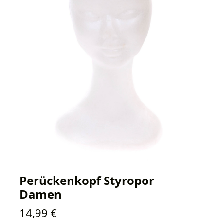
Perückenkopf Styropor
Damen
Regulärer Preis:
14,99 €