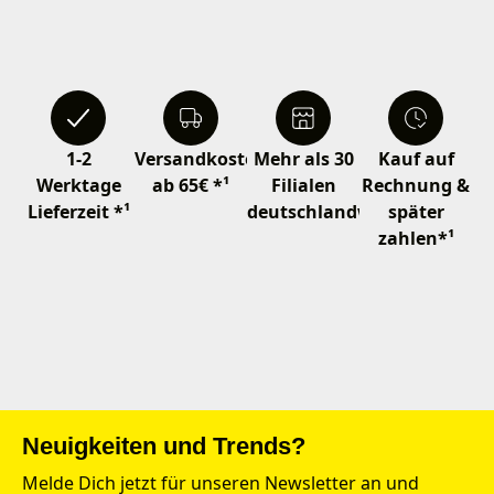
1-2
Versandkostenfrei
Mehr als 30
Kauf auf
Werktage
ab 65€ *¹
Filialen
Rechnung &
Lieferzeit *¹
deutschlandweit
später
zahlen*¹
Neuigkeiten und Trends?
Melde Dich jetzt für unseren Newsletter an und