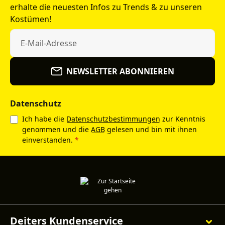
erhalte die neuesten Infos zu Trends & zu unseren
Kostümen!
NEWSLETTER ABONNIEREN
Datenschutz
Ich habe die
Datenschutzbestimmungen
zur Kenntnis
genommen und die
AGB
gelesen und bin mit ihnen
einverstanden.
*
Deiters Kundenservice