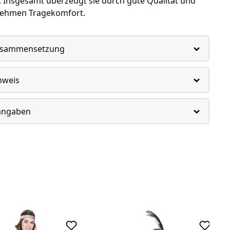
 Insgesamt überzeugt sie durch gute Qualität und
nehmen Tragekomfort.
usammensetzung
nweis
rangaben