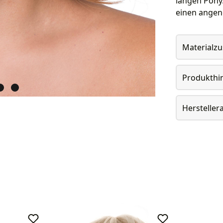
langen Pony.
einen ange
Materialz
Produkthi
Herstelle