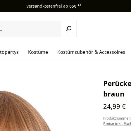
Versandkostenfrei ab 65€ *¹
topartys
Kostüme
Kostümzubehör & Accessoires
Perücke
braun
Regulärer Pr
24,99 €
Produktnummer:
Preise inkl. Mw