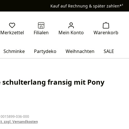
Kauf auf Rechnung & später zahlen*¹
Schminke
Partydeko
Weihnachten
SALE
 schulterlang fransig mit Pony
eis:
 0015899-036-000
St. zzgl. Versandkosten