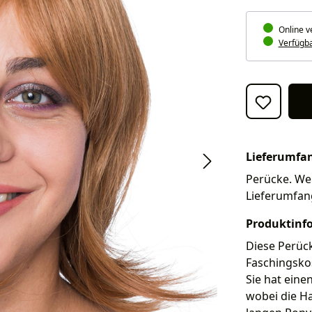
Online v
Verfügbar
Lieferumfa
Perücke. Wei
Lieferumfan
Produktinf
Diese Perück
Faschingskos
Sie hat eine
wobei die Ha