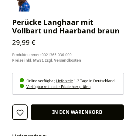
Perücke Langhaar mit
Vollbart und Haarband braun
Regulärer Preis:
29,99 €
Produktnummer: 0021365-036-000
Preise inkl. MwSt. zzgl. Versandkosten
Online verfügbar,
Lieferzeit:
1-2 Tage in Deutschland
Verfügbarkeit in der Filiale hier prüfen
IN DEN WARENKORB