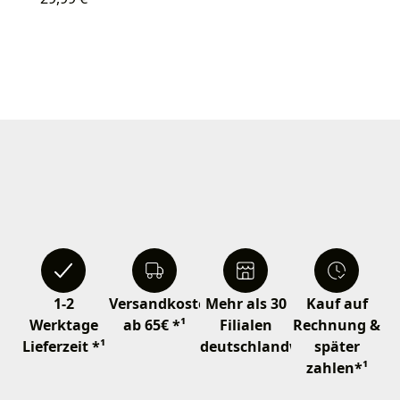
1-2
Versandkostenfrei
Mehr als 30
Kauf auf
Werktage
ab 65€ *¹
Filialen
Rechnung &
Lieferzeit *¹
deutschlandweit
später
zahlen*¹