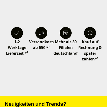
1-2
Versandkostenfrei
Mehr als 30
Kauf auf
Werktage
ab 65€ *¹
Filialen
Rechnung &
Lieferzeit *¹
deutschlandweit
später
zahlen*¹
Neuigkeiten und Trends?