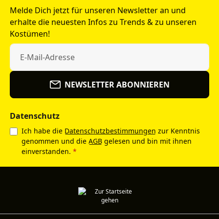
Melde Dich jetzt für unseren Newsletter an und
erhalte die neuesten Infos zu Trends & zu unseren
Kostümen!
NEWSLETTER ABONNIEREN
Datenschutz
Ich habe die
Datenschutzbestimmungen
zur Kenntnis
genommen und die
AGB
gelesen und bin mit ihnen
einverstanden.
*