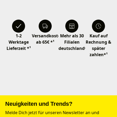
1-2
Versandkostenfrei
Mehr als 30
Kauf auf
Werktage
ab 65€ *¹
Filialen
Rechnung &
Lieferzeit *¹
deutschlandweit
später
zahlen*¹
Neuigkeiten und Trends?
Melde Dich jetzt für unseren Newsletter an und