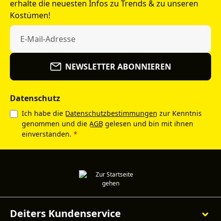
erhalte die neuesten Infos zu Trends & zu unseren
Kostümen!
NEWSLETTER ABONNIEREN
Datenschutz
Ich habe die
Datenschutzbestimmungen
zur Kenntnis
genommen und die
AGB
gelesen und bin mit ihnen
einverstanden.
*
Deiters Kundenservice