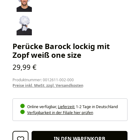
Perücke Barock lockig mit
Zopf weiß one size
Regulärer Preis:
29,99 €
Produktnummer: 0012611-002-000
Preise inkl. MwSt. zzgl. Versandkosten
Online verfügbar,
Lieferzeit:
1-2 Tage in Deutschland
Verfügbarkeit in der Filiale hier prüfen
IN DEN WARENKORB