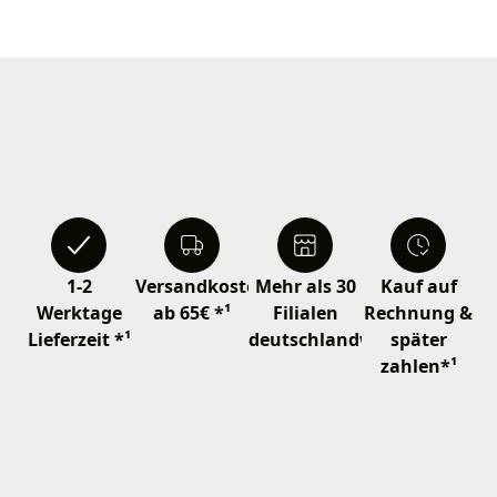
1-2
Versandkostenfrei
Mehr als 30
Kauf auf
Werktage
ab 65€ *¹
Filialen
Rechnung &
Lieferzeit *¹
deutschlandweit
später
zahlen*¹