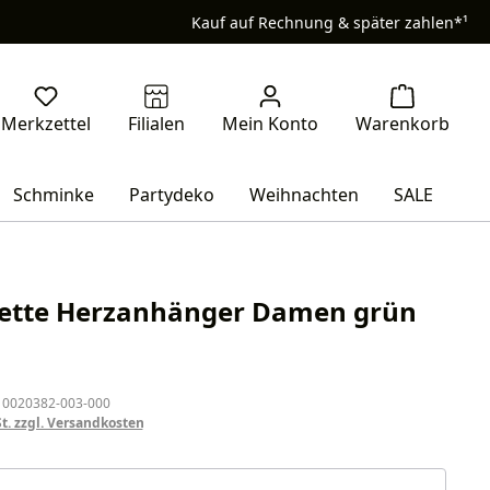
Kauf auf Rechnung & später zahlen*¹
Schminke
Partydeko
Weihnachten
SALE
ette Herzanhänger Damen grün
eis:
 0020382-003-000
St. zzgl. Versandkosten