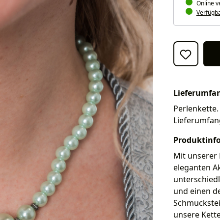
Online v
Verfügbar
Lieferumfa
Perlenkette. 
Lieferumfan
Produktinf
Mit unserer 
eleganten A
unterschiedl
und einen de
Schmuckstein
unsere Kett