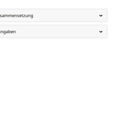
usammensetzung
rangaben