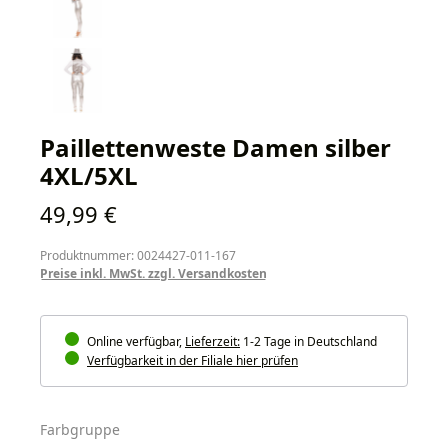
Paillettenweste Damen silber
4XL/5XL
Regulärer Preis:
49,99 €
Produktnummer: 0024427-011-167
Preise inkl. MwSt. zzgl. Versandkosten
Online verfügbar,
Lieferzeit:
1-2 Tage in Deutschland
Verfügbarkeit in der Filiale hier prüfen
auswählen
Farbgruppe