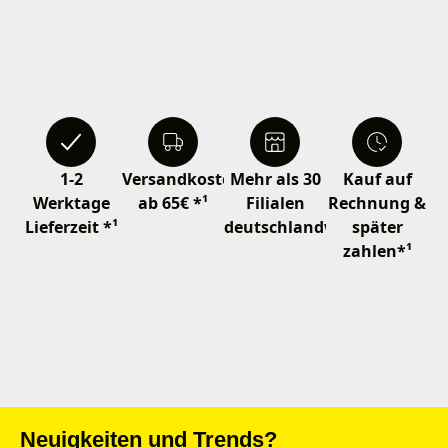
1-2
Versandkostenfrei
Mehr als 30
Kauf auf
Werktage
ab 65€ *¹
Filialen
Rechnung &
Lieferzeit *¹
deutschlandweit
später
zahlen*¹
Neuigkeiten und Trends?