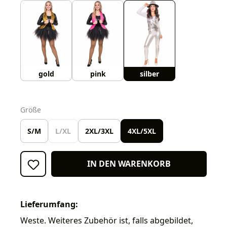
gold
pink
silber
auswählen
Größe
S/M
L/XL
2XL/3XL
4XL/5XL
IN DEN WARENKORB
Lieferumfang:
Weste. Weiteres Zubehör ist, falls abgebildet,