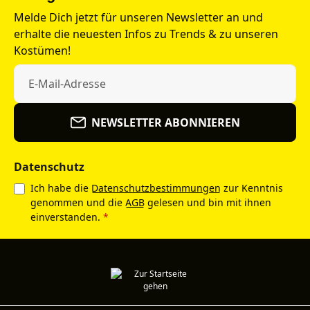
Melde Dich jetzt für unseren Newsletter an und
erhalte die neuesten Infos zu Trends & zu unseren
Kostümen!
NEWSLETTER ABONNIEREN
Datenschutz
Ich habe die
Datenschutzbestimmungen
zur Kenntnis
genommen und die
AGB
gelesen und bin mit ihnen
einverstanden.
*