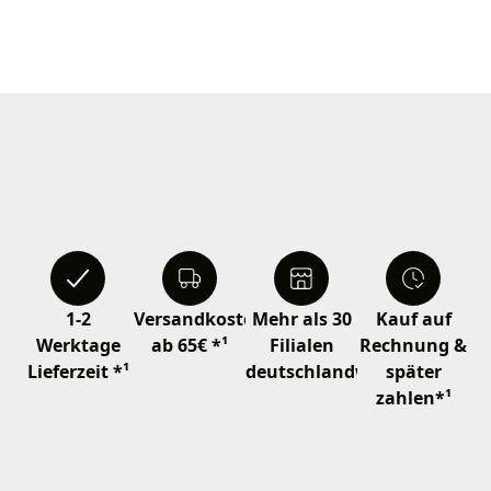
1-2
Versandkostenfrei
Mehr als 30
Kauf auf
Werktage
ab 65€ *¹
Filialen
Rechnung &
Lieferzeit *¹
deutschlandweit
später
zahlen*¹