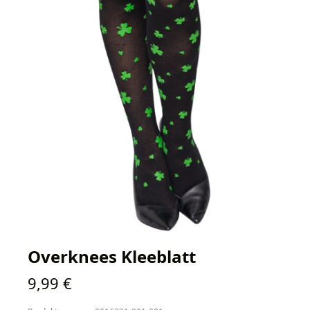
Overknees Kleeblatt
Regulärer Preis:
9,99 €