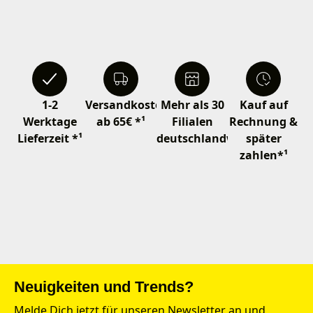
1-2
Versandkostenfrei
Mehr als 30
Kauf auf
Werktage
ab 65€ *¹
Filialen
Rechnung &
Lieferzeit *¹
deutschlandweit
später
zahlen*¹
Neuigkeiten und Trends?
Melde Dich jetzt für unseren Newsletter an und