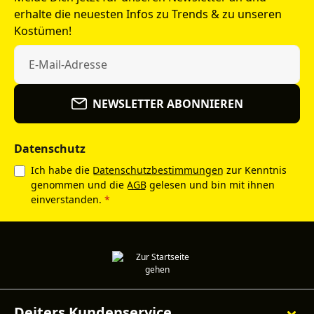
erhalte die neuesten Infos zu Trends & zu unseren
Kostümen!
NEWSLETTER ABONNIEREN
Datenschutz
Ich habe die
Datenschutzbestimmungen
zur Kenntnis
genommen und die
AGB
gelesen und bin mit ihnen
einverstanden.
*
Deiters Kundenservice