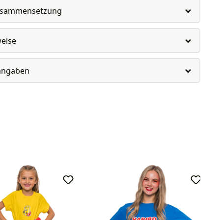
usammensetzung
weise
rangaben