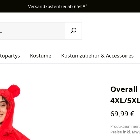
Versandkostenfrei ab 65€ *¹
topartys
Kostüme
Kostümzubehör & Accessoires
Overall
4XL/5X
Regulärer Pr
69,99 €
Produktnummer:
Preise inkl. Mw