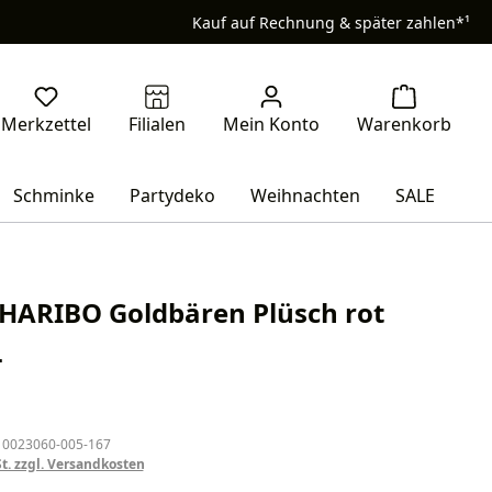
Kauf auf Rechnung & später zahlen*¹
Schminke
Partydeko
Weihnachten
SALE
 HARIBO Goldbären Plüsch rot
L
eis:
 0023060-005-167
St. zzgl. Versandkosten