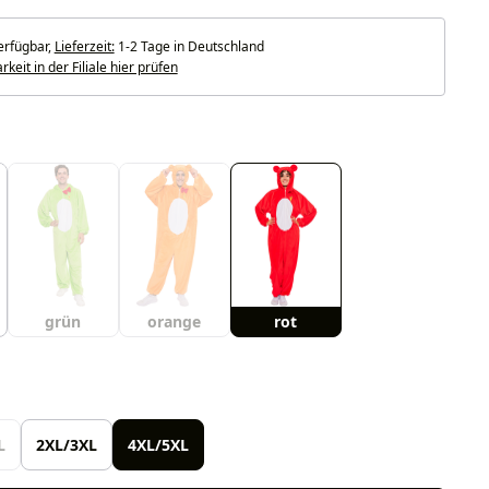
erfügbar,
Lieferzeit:
1-2 Tage in Deutschland
keit in der Filiale hier prüfen
uswählen
grün
orange
rot
len
L
2XL/3XL
4XL/5XL