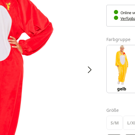
Online v
Verfügbar
a
Farbgruppe
gelb
auswäh
Größe
S/M
L/X