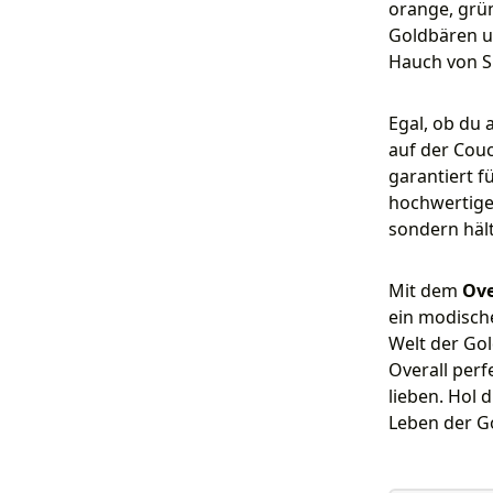
orange, grün
Goldbären un
Hauch von S
Egal, ob du 
auf der Couc
garantiert f
hochwertige 
sondern häl
Mit dem
Ove
ein modische
Welt der Go
Overall perf
lieben. Hol 
Leben der Go