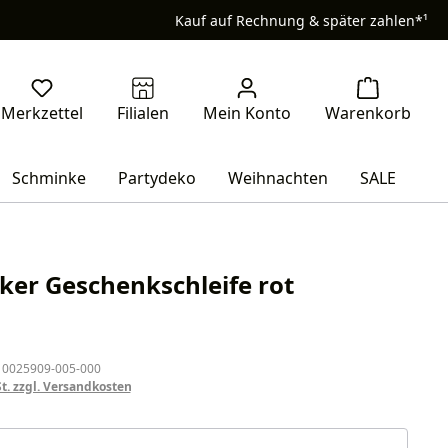
Kauf auf Rechnung & später zahlen*¹
Schminke
Partydeko
Weihnachten
SALE
ker Geschenkschleife rot
eis:
 0025909-005-000
St. zzgl. Versandkosten