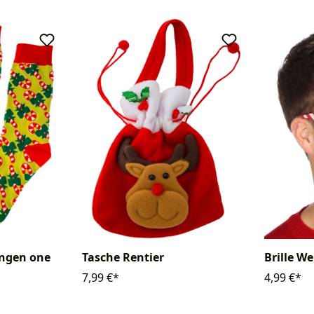
angen one
Tasche Rentier
Brille W
7,99 €*
4,99 €*