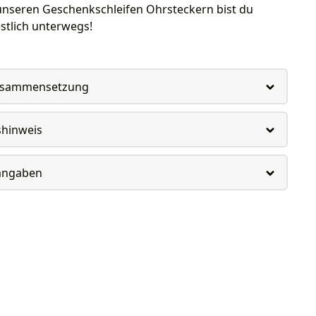
 unseren Geschenkschleifen Ohrsteckern bist du
estlich unterwegs!
usammensetzung
shinweis
rangaben