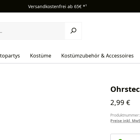
Versandkostenfrei ab 65€ *¹
topartys
Kostüme
Kostümzubehör & Accessoires
Ohrstec
Regulärer Pr
2,99 €
Produktnummer:
Preise inkl. Mw