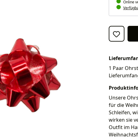
Online v
Verfügbar
Lieferumfa
1 Paar Ohrst
Lieferumfan
Produktinf
Unsere Ohrs
für die Weih
Schleifen, w
wirken sie v
Outfit im H
Weihnachtsfe