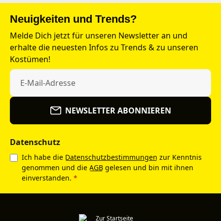
Neuigkeiten und Trends?
Melde Dich jetzt für unseren Newsletter an und
erhalte die neuesten Infos zu Trends & zu unseren
Kostümen!
NEWSLETTER ABONNIEREN
Datenschutz
Ich habe die
Datenschutzbestimmungen
zur Kenntnis
genommen und die
AGB
gelesen und bin mit ihnen
einverstanden.
*