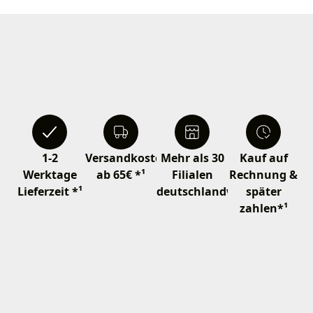
1-2
Versandkostenfrei
Mehr als 30
Kauf auf
Werktage
ab 65€ *¹
Filialen
Rechnung &
Lieferzeit *¹
deutschlandweit
später
zahlen*¹