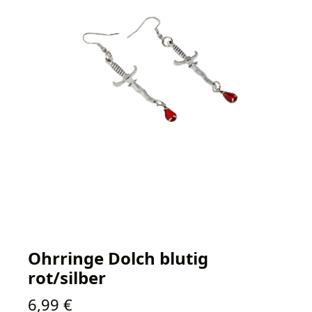
Ohrringe Dolch blutig
rot/silber
Regulärer Preis:
6,99 €