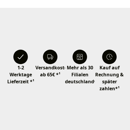
1-2
Versandkostenfrei
Mehr als 30
Kauf auf
Werktage
ab 65€ *¹
Filialen
Rechnung &
Lieferzeit *¹
deutschlandweit
später
zahlen*¹