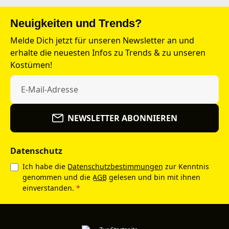
Neuigkeiten und Trends?
Melde Dich jetzt für unseren Newsletter an und
erhalte die neuesten Infos zu Trends & zu unseren
Kostümen!
NEWSLETTER ABONNIEREN
Datenschutz
Ich habe die
Datenschutzbestimmungen
zur Kenntnis
genommen und die
AGB
gelesen und bin mit ihnen
einverstanden.
*