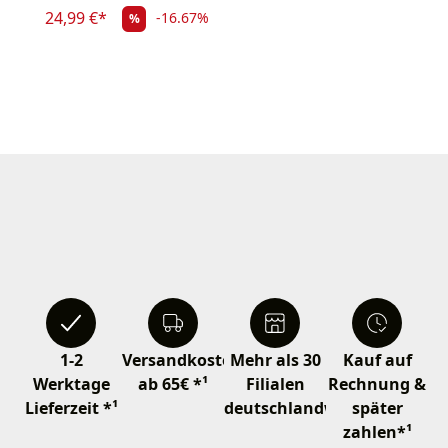
24,99 €*
-16.67%
%
1-2
Versandkostenfrei
Mehr als 30
Kauf auf
Werktage
ab 65€ *¹
Filialen
Rechnung &
Lieferzeit *¹
deutschlandweit
später
zahlen*¹