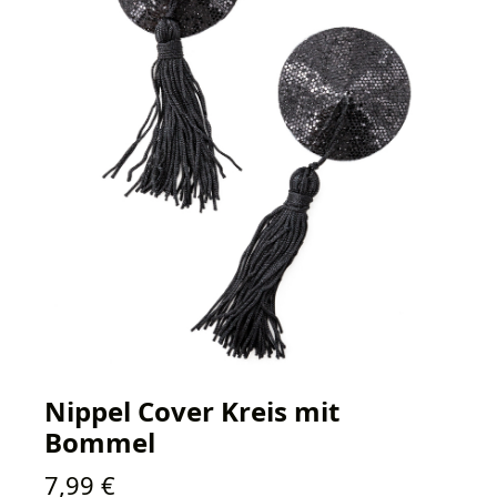
Nippel Cover Kreis mit
Bommel
Regulärer Preis:
7,99 €