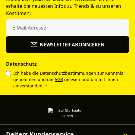
erhalte die neuesten Infos zu Trends & zu unseren
Kostümen!
NEWSLETTER ABONNIEREN
Datenschutz
Ich habe die
Datenschutzbestimmungen
zur Kenntnis
genommen und die
AGB
gelesen und bin mit ihnen
einverstanden.
*
Deiters Kundenservice