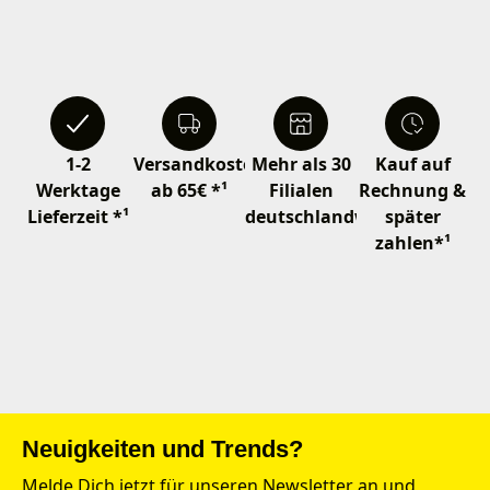
1-2
Versandkostenfrei
Mehr als 30
Kauf auf
Werktage
ab 65€ *¹
Filialen
Rechnung &
Lieferzeit *¹
deutschlandweit
später
zahlen*¹
Neuigkeiten und Trends?
Melde Dich jetzt für unseren Newsletter an und