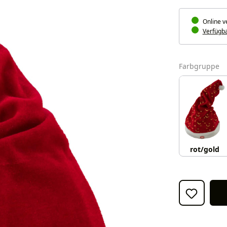
Online v
Verfügbar
a
Farbgruppe
rot/gold