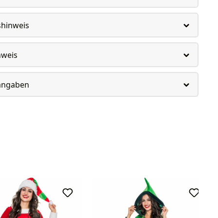
shinweis
nweis
rangaben