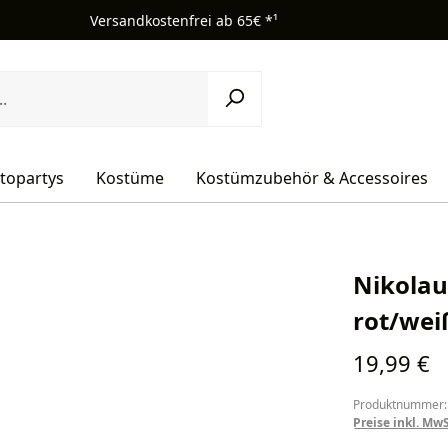
Versandkostenfrei ab 65€ *¹
topartys
Kostüme
Kostümzubehör & Accessoires
Nikolau
rot/wei
Regulärer Pr
19,99 €
Produktnummer:
Preise inkl. Mw