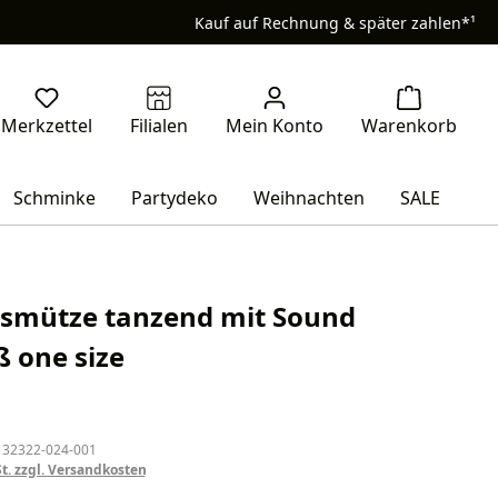
Kauf auf Rechnung & später zahlen*¹
Schminke
Partydeko
Weihnachten
SALE
smütze tanzend mit Sound
ß one size
eis:
 32322-024-001
St. zzgl. Versandkosten