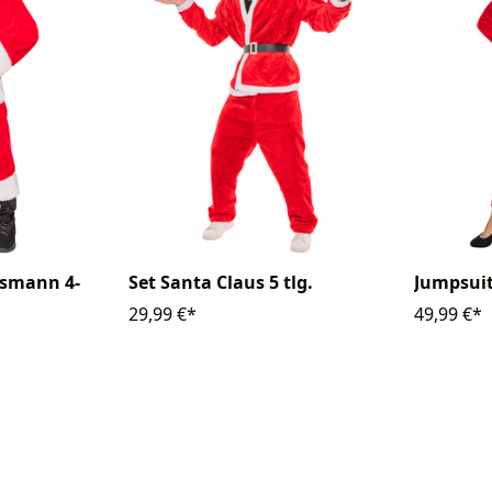
smann 4-
Set Santa Claus 5 tlg.
Jumpsui
29,99 €*
49,99 €*