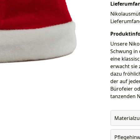
Lieferumfa
Nikolausmütz
Lieferumfan
Produktinf
Unsere Niko
Schwung in d
eine klassi
erwacht sie 
dazu fröhli
der auf jede
Bürofeier o
tanzenden Ni
Materialz
Pflegehin