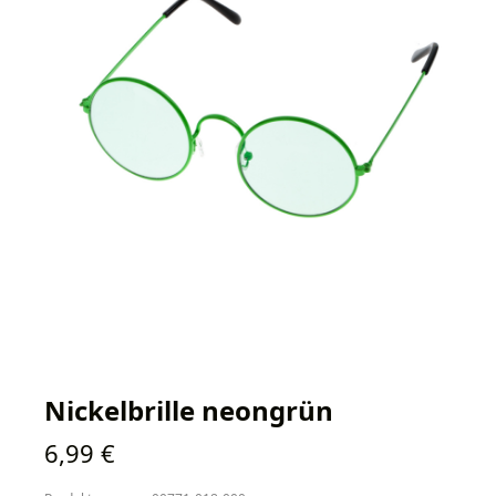
Nickelbrille neongrün
Regulärer Preis:
6,99 €