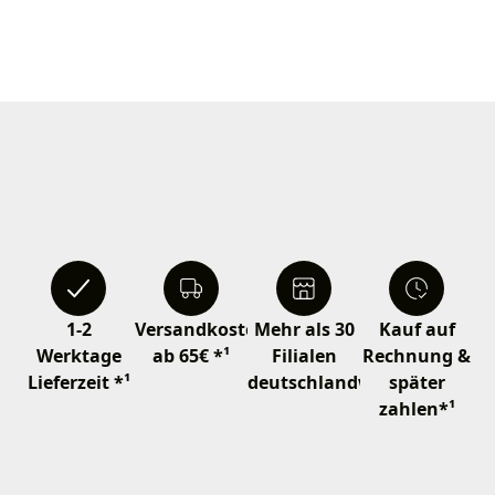
1-2
Versandkostenfrei
Mehr als 30
Kauf auf
Werktage
ab 65€ *¹
Filialen
Rechnung &
Lieferzeit *¹
deutschlandweit
später
zahlen*¹