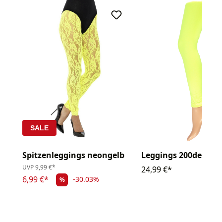
SALE
Spitzenleggings neongelb
Leggings 200den
UVP
9,99 €*
24,99 €*
6,99 €*
-30.03%
%