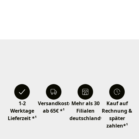
1-2
Versandkostenfrei
Mehr als 30
Kauf auf
Werktage
ab 65€ *¹
Filialen
Rechnung &
Lieferzeit *¹
deutschlandweit
später
zahlen*¹