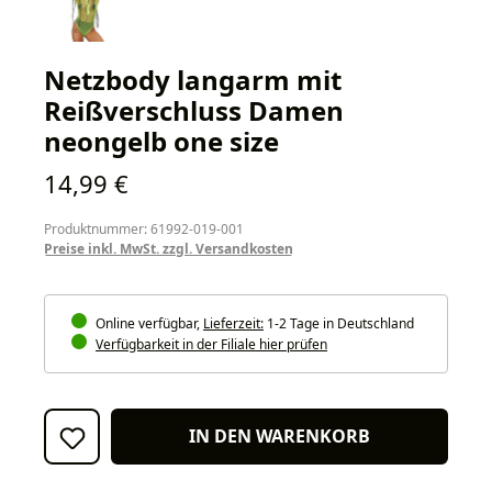
Netzbody langarm mit
Reißverschluss Damen
neongelb one size
Regulärer Preis:
14,99 €
Produktnummer: 61992-019-001
Preise inkl. MwSt. zzgl. Versandkosten
Online verfügbar,
Lieferzeit:
1-2 Tage in Deutschland
Verfügbarkeit in der Filiale hier prüfen
IN DEN WARENKORB