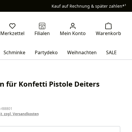
Kauf auf Rechnung & später zahlen*¹
Schminke
Partydeko
Weihnachten
SALE
 für Konfetti Pistole Deiters
eis:
 r88801
St. zzgl. Versandkosten