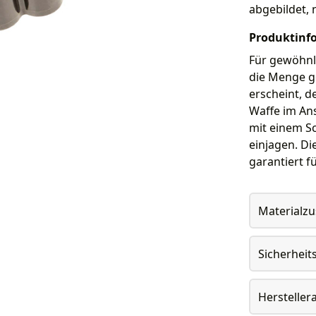
abgebildet, 
Produktinf
Für gewöhnl
die Menge g
erscheint, de
Waffe im An
mit einem S
einjagen. Di
garantiert f
Materialz
Sicherheit
Herstelle