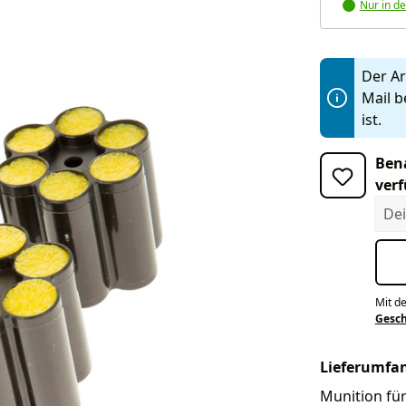
Nur in de
Der Art
Mail b
ist.
Bena
verf
Dein
Mit d
Gesc
Lieferumfa
Munition für 