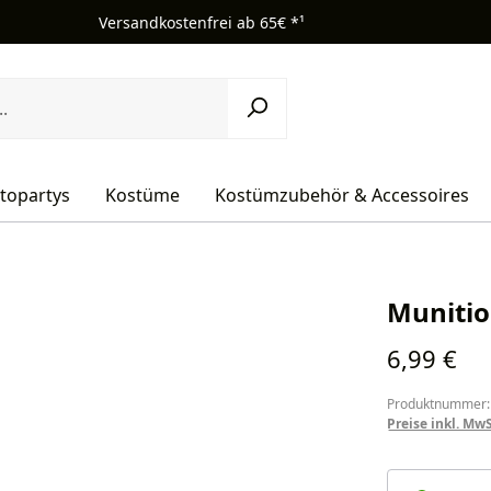
Versandkostenfrei ab 65€ *¹
topartys
Kostüme
Kostümzubehör & Accessoires
Munition
Regulärer Pr
6,99 €
Produktnummer:
Preise inkl. Mw