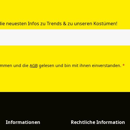
 die neuesten Infos zu Trends & zu unseren Kostümen!
ommen und die
AGB
gelesen und bin mit ihnen einverstanden.
*
Informationen
Rechtliche Information