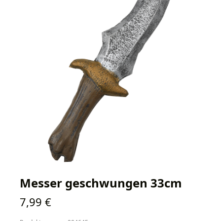
Messer geschwungen 33cm
Regulärer Preis:
7,99 €