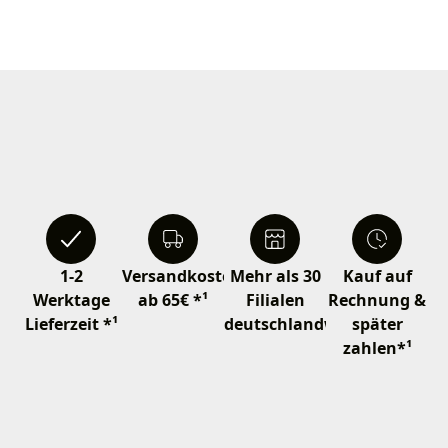
1-2
Versandkostenfrei
Mehr als 30
Kauf auf
Werktage
ab 65€ *¹
Filialen
Rechnung &
Lieferzeit *¹
deutschlandweit
später
zahlen*¹