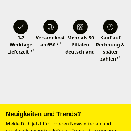
1-2
Versandkostenfrei
Mehr als 30
Kauf auf
Werktage
ab 65€ *¹
Filialen
Rechnung &
Lieferzeit *¹
deutschlandweit
später
zahlen*¹
Neuigkeiten und Trends?
Melde Dich jetzt für unseren Newsletter an und
erhalte die neuesten Infos zu Trends & zu unseren