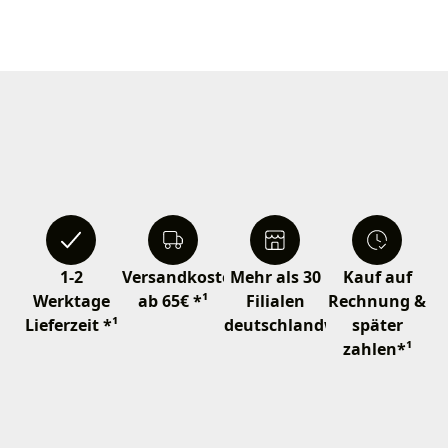
1-2
Versandkostenfrei
Mehr als 30
Kauf auf
Werktage
ab 65€ *¹
Filialen
Rechnung &
Lieferzeit *¹
deutschlandweit
später
zahlen*¹