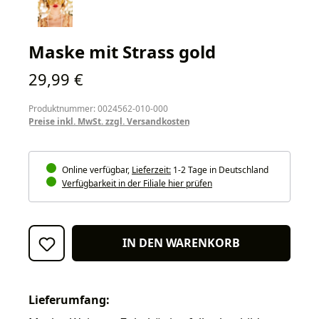
Maske mit Strass gold
Regulärer Preis:
29,99 €
Produktnummer: 0024562-010-000
Preise inkl. MwSt. zzgl. Versandkosten
Online verfügbar,
Lieferzeit:
1-2 Tage in Deutschland
Verfügbarkeit in der Filiale hier prüfen
IN DEN WARENKORB
Lieferumfang: