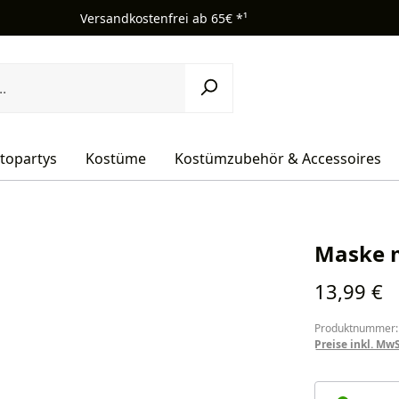
Versandkostenfrei ab 65€ *¹
topartys
Kostüme
Kostümzubehör & Accessoires
Maske m
Regulärer Pr
13,99 €
Produktnummer:
Preise inkl. Mw