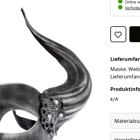
Online v
Verfügbar
Lieferumfa
Maske. Weite
Lieferumfan
Produktinf
k/A
Materialz
Herstelle