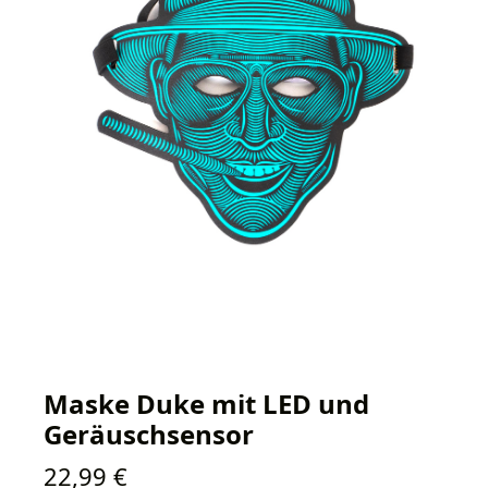
Maske Duke mit LED und
Geräuschsensor
Regulärer Preis:
22,99 €