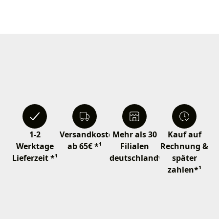
1-2
Versandkostenfrei
Mehr als 30
Kauf auf
Werktage
ab 65€ *¹
Filialen
Rechnung &
Lieferzeit *¹
deutschlandweit
später
zahlen*¹