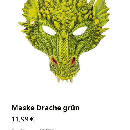
Maske Drache grün
Regulärer Preis:
11,99 €