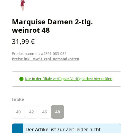
Marquise Damen 2-tlg.
weinrot 48
Regulärer Preis:
31,99 €
Produktnummer: w4361-083-035
Preise inkl. MwSt. zzgl. Versandkosten
Nur in der Filiale verfügbar. Verfügbarkeit hier prüfen
auswählen
Größe
40
42
46
48
Der Artikel ist zur Zeit leider nicht