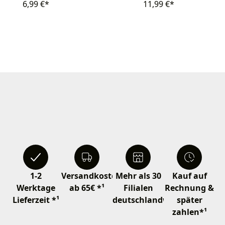
6,99 €*
11,99 €*
1-2
Versandkostenfrei
Mehr als 30
Kauf auf
Werktage
ab 65€ *¹
Filialen
Rechnung &
Lieferzeit *¹
deutschlandweit
später
zahlen*¹