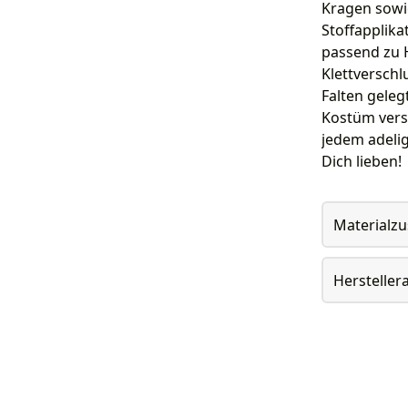
Kragen sowi
Stoffapplika
passend zu 
Klettverschl
Falten geleg
Kostüm versp
jedem adelig
Dich lieben!
Materialz
Herstelle