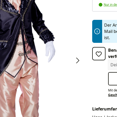
Nur in de
Der Art
Mail b
ist.
Bena
verf
Dein
Mit d
Gesc
Lieferumfa