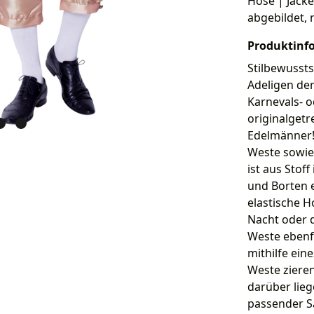
Hose | Jacke
abgebildet, 
Produktinf
Stilbewussts
Adeligen de
Karnevals- o
originalget
Edelmänner!
Weste sowie
ist aus Stof
und Borten e
elastische 
Nacht oder d
Weste ebenfa
mithilfe ein
Weste zieren
darüber lieg
passender S