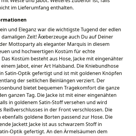
 mit Weste und Jabot. Weiteres Zubehör ist, falls
nicht im Lieferumfang enthalten.
ormationen
ein und Eleganz war die wichtigste Tugend der edlen
r damaligen Zeit! Ãœberzeuge auch Du auf Deiner
der Mottoparty als eleganter Marquis in diesem
reuen und hochwertigen Kostüm für echte
 Das Kostüm besteht aus Hose, Jacke mit eingenähter
 einem Jabot, einer Art Halsband. Die Kniebundhose
f in Satin-Optik gefertigt und ist mit goldenen Knöpfen
ntlang der seitlichen Beinlängen verziert. Der
Hosenbund bietet bequemen Tragekomfort die ganze
en ganzen Tag. Die Jacke ist mit einer eingenähten
lls in goldenem Satin-Stoff versehen und wird
es Reißverschlusses in der Front verschlossen. Die
 ebenfalls goldene Borten passend zur Hose. Die
ende Jackett Jacke ist aus schwarzem Stoff in
atin-Optik gefertigt. An den Ärmelsäumen dem