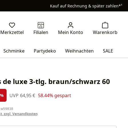
Kauf auf Rechnung & später zahlen*¹
Schminke
Partydeko
Weihnachten
SALE
 de luxe 3-tlg. braun/schwarz 60
s:
Regulärer Preis:
UVP
64,95 €
58.44% gespart
%
 w59838
St. zzgl. Versandkosten