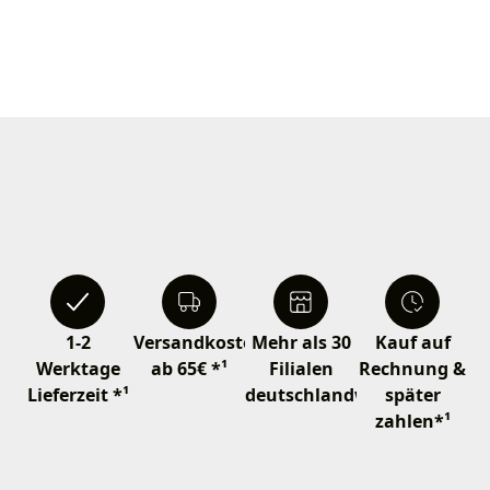
1-2
Versandkostenfrei
Mehr als 30
Kauf auf
Werktage
ab 65€ *¹
Filialen
Rechnung &
Lieferzeit *¹
deutschlandweit
später
zahlen*¹