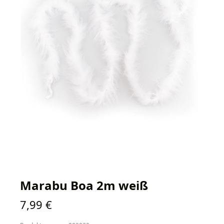
Marabu Boa 2m weiß
Regulärer Preis:
7,99 €